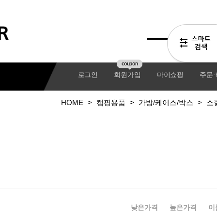
coupon
로그인
회원가입
마이쇼핑
주문
HOME
>
캠핑용품
>
가방/케이스/박스
>
소
기어팩
낮은가격
높은가격
이