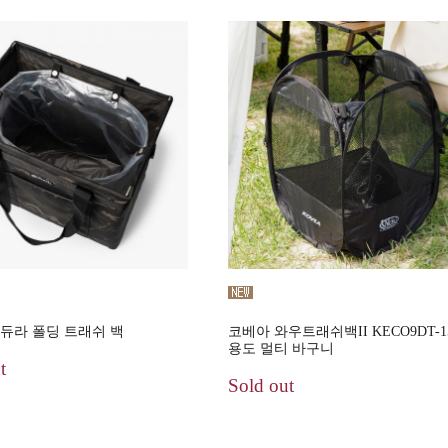
듀라 폴딩 트래쉬 백
코베아 와우트래쉬백II KECO9DT-1
용도 멀티 바구니
t
Sold out