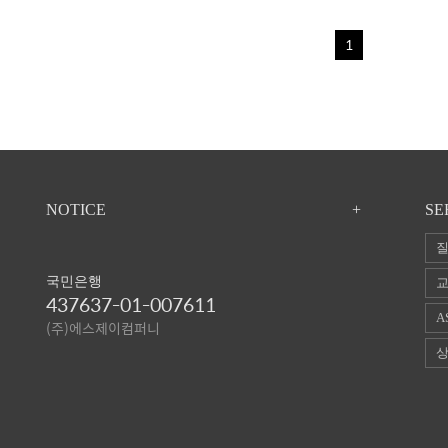
1
NOTICE
+
SE
질
국민은행
교
437637-01-007611
A
(주)에스제이컴퍼니