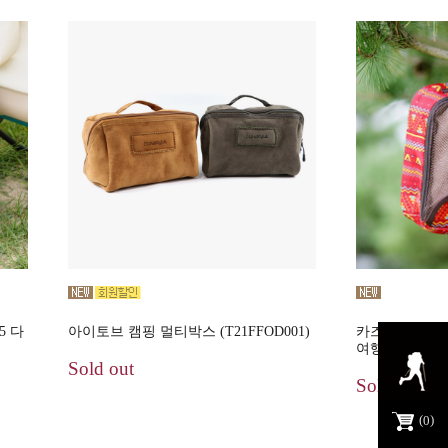
5 다
아이토브 캠핑 멀티박스 (T21FFOD001)
카즈미 감성 타올
여행용파우치
Sold out
Sold out
0