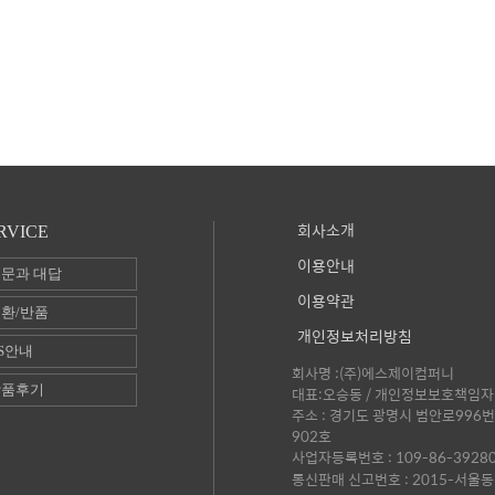
회사소개
RVICE
이용안내
문과 대답
이용약관
환/반품
개인정보처리방침
S안내
회사명 :(주)에스제이컴퍼니
상품후기
대표:오승동 / 개인정보보호책임자 
주소 : 경기도 광명시 범안로996번
902호
사업자등록번호 : 109-86-3928
통신판매 신고번호 : 2015-서울동