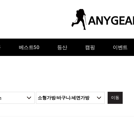
품
베스트50
등산
캠핑
이벤트
이동
ㅇ
ㅈ
ㅊ
ㅋ
ㅌ
ㅍ
ㅎ
그레이웨일디자인
기어에이드