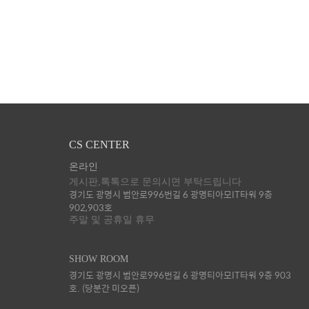
CS CENTER
온라인
게시판,톡톡으로 문의시면 부탁드립니다
경기도 광명시 범안로996번길 6 광명티아모IT타워 9층
902,903호
주말 및 공휴일 휴무
SHOW ROOM
경기도 광명시 범안로996번길 6 광명티아모IT타워 9층 903
호. (당분간 미오픈)