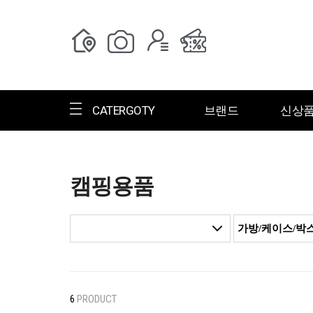
CATERGOTY
브랜드
신상
캠핑용품
전체브랜드
한글명
ㄱ
ㄴ
ㄷ
ㄹ
ㅁ
ㅂ
ㅅ
ㄱ
그랑저
그레고리
6
PRODUCT