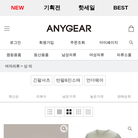
NEW
기획전
핫세일
BEST
로그인
회원가입
주문조회
마이페이지
캠핑용품
등산용품
남성의류
여성의류
의류소품
여자의류
>
상 의
긴팔셔츠
반팔&민소매
언더웨어
최신순
리뷰수
낮은가격
높은가격
판매순위