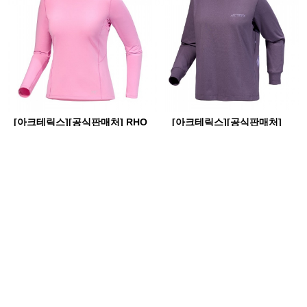
[아크테릭스][공식판매처] RHO
[아크테릭스][공식판매처]
CREW W -로 크루 넥 LS 여성
KRAGG COTTON BIRD CREW
LS W -크래그 코튼 버드 크루 넥
셔츠 LS 여성
180,000원
(25%할인)
135,000원
150,000원
(25%할인)
112,500원