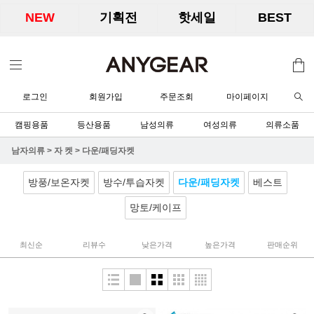
NEW
기획전
핫세일
BEST
로그인
회원가입
주문조회
마이페이지
캠핑용품
등산용품
남성의류
여성의류
의류소품
남자의류
>
자 켓
>
다운/패딩자켓
방풍/보온자켓
방수/투습자켓
다운/패딩자켓
베스트
망토/케이프
최신순
리뷰수
낮은가격
높은가격
판매순위