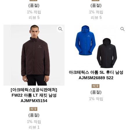
(품절)
(품절)
1% 적립
1% 적립
리뷰 5
리뷰 5
아크테릭스 아톰 SL 후디 남성
AJMSM26889 S22
[아크테릭스][공식판매처]
(품절)
FW22 아톰 LT 재킷 남성
1% 적립
AJMFMX5154
(품절)
1% 적립
리뷰 1