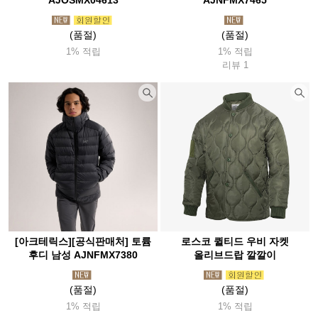
AJOSMX04613
AJNFMX7465
(품절)
(품절)
1% 적립
1% 적립
리뷰 1
[아크테릭스][공식판매처] 토륨
로스코 퀼티드 우비 자켓
후디 남성 AJNFMX7380
올리브드랍 깔깔이
(품절)
(품절)
1% 적립
1% 적립