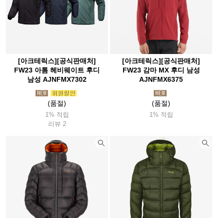
[아크테릭스][공식판매처]
[아크테릭스][공식판매처]
FW23 아톰 헤비웨이트 후디
FW23 감마 MX 후디 남성
남성 AJNFMX7302
AJNFMX6375
(품절)
(품절)
1% 적립
1% 적립
리뷰 2