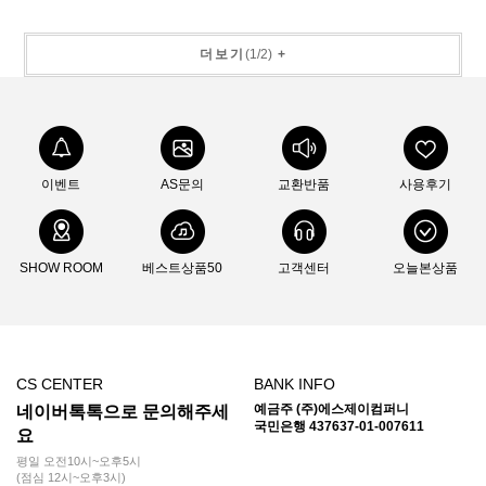
더보기
(
1
/
2
)
+
이벤트
AS문의
교환반품
사용후기
SHOW ROOM
베스트상품50
고객센터
오늘본상품
CS CENTER
BANK INFO
예금주 (주)에스제이컴퍼니
네이버톡톡으로 문의해주세
국민은행 437637-01-007611
요
평일 오전10시~오후5시
(점심 12시~오후3시)