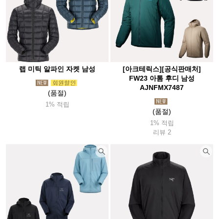
랩 미틱 알파인 자켓 남성
[아크테릭스][공식판매처]
FW23 아톰 후디 남성
AJNFMX7487
(품절)
1% 적립
(품절)
1% 적립
리뷰 2