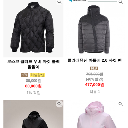
클라터뮤젠 아틀레 2.0 자켓 맨
로스코 퀼티드 우비 자켓 블랙
깔깔이
795,000원
(40%할인)
80,000원
477,000원
80,000원
리뷰 1
1% 적립