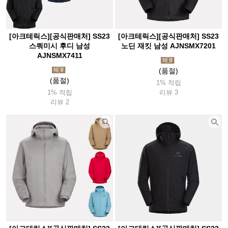
[아크테릭스][공식판매처] SS23
[아크테릭스][공식판매처] SS23
스쿼미시 후디 남성
노딘 재킷 남성 AJNSMX7201
AJNSMX7411
(품절)
(품절)
1% 적립
1% 적립
리뷰 3
리뷰 2