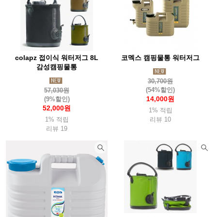
colapz 접이식 워터저그 8L
코멕스 캠핑물통 워터저그
감성캠핑물통
30,700원
(54%할인)
57,030원
14,000원
(9%할인)
52,000원
1% 적립
1% 적립
리뷰 10
리뷰 19