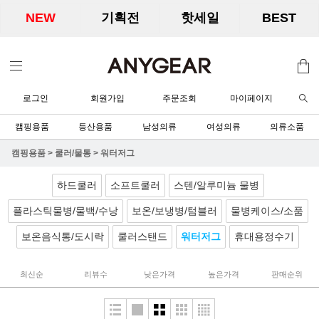
NEW
기획전
핫세일
BEST
로그인
회원가입
주문조회
마이페이지
캠핑용품
등산용품
남성의류
여성의류
의류소품
캠핑용품
>
쿨러/물통
>
워터저그
하드쿨러
소프트쿨러
스텐/알루미늄 물병
플라스틱물병/물백/수낭
보온/보냉병/텀블러
물병케이스/소품
보온음식통/도시락
쿨러스탠드
워터저그
휴대용정수기
최신순
리뷰수
낮은가격
높은가격
판매순위