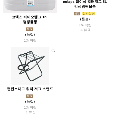
colapz 접이식 워터저그 8L
감성캠핑물통
코멕스 바이오탱크 15L
(품절)
캠핑물통
1% 적립
리뷰 3
(품절)
1% 적립
캡틴스태그 워터 저그 스탠드
(품절)
1% 적립
리뷰 1