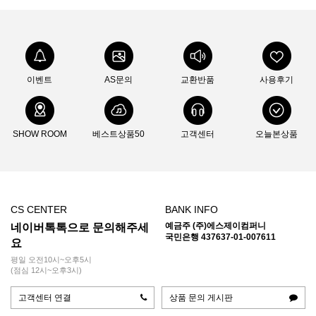
이벤트
AS문의
교환반품
사용후기
SHOW ROOM
베스트상품50
고객센터
오늘본상품
CS CENTER
BANK INFO
예금주 (주)에스제이컴퍼니
네이버톡톡으로 문의해주세
국민은행 437637-01-007611
요
평일 오전10시~오후5시
(점심 12시~오후3시)
고객센터 연결
상품 문의 게시판