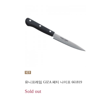
유니프레임 GIZA 페티 나이프 661819
Sold out