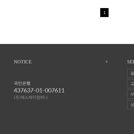
1
NOTICE
+
SE
질
국민은행
교
437637-01-007611
A
(주)에스제이컴퍼니