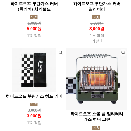
하이드오프 부탄가스 커버
하이드오프 부탄가스 커버
오스프리(Osprey)
아웃도어리서치(Or)
오클리(Oakley)
(롱커버) 체커보드
밀리터리
오터박스(Otterbox)
오피넬(Opinel)
오엠엠(Omm)
오쏠리
5,000원
3,000원
와버넷(Warbonnet)
울파워(Woolpower)
울리치(Woolrich)
5,000원
3,000원
1% 적립
1% 적립
위드기어
윈드익스트림(WX)
유니프레임(Uniflame)
리뷰 1
유나이티드커틀러리(Uc)
유나이티드바이블루(Ubb)
유와이레드
유코 (UCO)
이로(Ero)
24bottles
이엔오(Eno)
이정시스템(Lsystem)
이지플레이보드(Easybord)
e프랑티스(Efrantis)
익스트리미티즈(Extremities)
인도솔(Indosole)
하이드오프 부탄가스 하프 커버
위그암(Wigwam)
위너웰
윈체스터(Winchester)
윙커(Wicker)
워터쉐드(Watershed)
윌도(Willdo)
3,000원
하이드오프 스몰 밤 밀리터리
3,000원
가스 히터 그린
자누(Jannu)
잠스트(Zamst)
점비스(Gumbes)
1% 적립