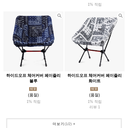
1% 적립
하이드오프 체어커버 페이즐리
하이드오프 체어커버 페이즐리
블루
화이트
(품절)
(품절)
1% 적립
1% 적립
리뷰 1
더보기
(
1
/
2
)
+