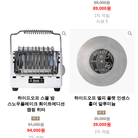
제로그램(Zerogram)
제이알기어(Jrgear)
89,000원
89,000원
제니디자인(Zanydesign)
젠틀맨하드웨어(Zentleman)
1% 적립
리뷰 5
젬파이어(Zempire)
조비(Joby)
조지루시
주퍼조지알
준우아웃도어(Junwoo
지그(Sigg)
지에스아이(Gsioutdoor)
지포(Zippo)
체먹(Chammock)
첨스(Chums)
치키(Cheeki)
카라신(Characin)
카멜백(Camelbak)
카부(Kavu)
카이도(Kaido)
카즈미(Kzm)
카포(Capo)
커쇼(Kershaw)
캠핑랩
캠프라인(Campline)
캡틴스태그(Captainstag)
케이바(Kabar)
켈리램프
코멕스(Komax)
코베아(Kovea)
하이드오프 스몰 밤
하이드오프 엘피 플랫 인센스
코쿤(Cocoon)
콘도르(Condor)
콜드스틸(Coldsteel)
colapz
스노우플레이크 화이트에디션
홀더 알루미늄
캠핑 히터
쿨라(Coola)
쿨체인지
클레프
클라이밋(Klymit)
39,000원
클라루스(Klarrus)
클라터뮤젠(Klattermusen)
39,000원
94,000원
94,000원
1% 적립
클린켄틴(Kleankanteen)
쿠필카
키녹스
타라고(Taraago)
1% 적립