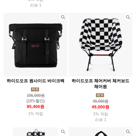
리뷰 1
탑앤탑(Top&Top)
투드(Tuod)
태광산업
테라네이션(Terranation)
트란지아(Trangia)
ThousWinds
트레블첵(Travelcheck)
티어에이드(Tearaid)
틸리(Tilley)
파이커택티컬
팬쳐리커버리풋웨어(Fanture)
페츨(Petzl)
파티존
페트로막스(Petromax)
펜들턴(Pendleton)
포스트엑스
포스트제너럴
포질스
폴라박스
퓨어핸드랜턴(Feuerhand)
프리머스(Primus)
프리즘(Prizm)
하이드오프 원사이드 바이크백
하이드오프 체어커버 체커보드
프린스톤텍(Princetontec)
피엘라벤(Fjallraven)
피츠(Fits)
체어원
핏불
플레스테일(Flextail)
하바행크
하이드라팩
106,000원
(10%할인)
49,000원
하이드오프
하이퍼옵스
하이핵
하임플래닛
95,400원
49,000원
1% 적립
1% 적립
하제아웃도어
허킨스
호미즈
호카
헬로닷
헬리녹스
리뷰 1
헬리콘텍스
힐레베르그