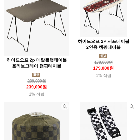
부에노웍스
브로너(Broner)
브루트
블랙다이아몬드(Blackdia)
블랜더보틀(BlenderBottle)
블루아이디(Blueidee)
블랙폭스(Blackfox)
비욘드노르딕
빅토스
빔블(Bimble)
비폴(Vipole)
빅아그네스(Bigagnes)
하이드오프 2P 서프테이블
2인용 캠핑테이블
살로몬
360디그리(360degrees)
선스키(Sunski)
하이드오프 2p 메탈플랫테이블
소토(Soto)
솔로(Solo)
솔라브라더(Solabrather)
179,000원
올리브그레이 캠핑테이블
179,000원
솔트렉(Soletrek)
스냅(Snap)
스노우라인(Snowline)
1% 적립
239,000원
스마트울(Smartwool)
스맵(Smap)
스웨호그(Sweathawg)
239,000원
스위자(Swiza)
스케메이(Skemi)
스토코
1% 적립
스텀프스튜디오(Stump)
스탠리(Stanley)
스트링라이트(Stringlight)
실리(Sili)
실스킨즈(Sealskinz)
샤워패스(Showerspass)
세이즈(Seise)
써모스(Thermos)
써머레스트(Thermarest)
써밋포커스(SummitFocus)