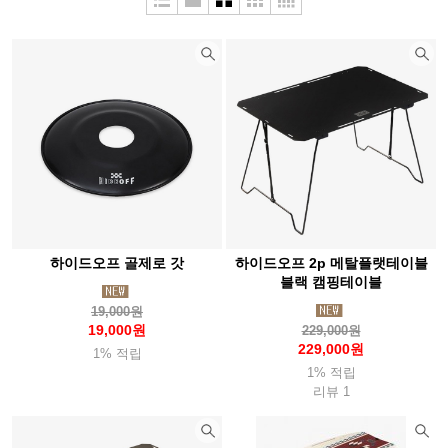
두베리(Dubery)
라스포르티바
라이트마이파이어
라이트삭(Wrightsock)
랩(Rab)
레키(Leki)
루베르
루시올(Luciole)
루세코(Luceco)
뢰클(Roeckl)
마메이타
마운트리버(Mountriver)
마운트피크
마운틴스미스(MountainS)
마티니(Mattini)
매트릭스(Matrix)
맥데이비드(Mcdavid)
메카닉스웨어(Mechanix)
멜리띠(Melliti)
모라나이프(Morakniv)
모슈(Mosh)
하이드오프 골제로 갓
하이드오프 2p 메탈플랫테이블
몬스터라이트
몬테라(Monterra)
몬츄라(Montura)
몽벨
블랙 캠핑테이블
19,000원
미니멀웍스(Mnmalworks)
미스테리월(Mysterywall)
19,000원
229,000원
229,000원
반고(Vango)
버튼(Burton)
베롱코
배핀(Baffin)
1% 적립
1% 적립
베어본즈(Barebones)
벤퀘스트(Vanquest)
벨락(BellRock)
리뷰 1
벨토(Vellto)
보커(Boker)
본플래그(Bonflag)
부쉬크래프트