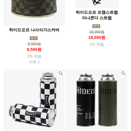
썬컴퍼니
씨알케이티(Crkt)
씨투써밋(Seatosummit)
하이드오프 모캠스트랩
아나콘다 스트랩
씨플로
슈퍼
쏠콘
아메리스텝
아로요
하이드오프 나사식가스커버
아르떼레뇨(Artelegno)
아베나키(Abenaki)
아우라(Aura)
18,000원
18,000원
아웃도어채널(Odc)
아이토브
아이트워치(Aightwatch)
8,500원
1% 적립
8,500원
아카시아(Acacia)
아트렉(Autrek)
아틱탈로
1% 적립
알데바란(Aldebaran)
리뷰 1
알록(Rlok)
알타마
알타이기어(Altai)
야테(Yate)
어썸홀리데이
얼라이트(Alite)
앱스(Apes)
에너자이저(Energizer)
에버뉴(Evernew)
에블린
에코소울라이프(Ecosoul)
에버하드괴벨(Eberhard)
엑소택(Exotac)
엑스페드(Exped)
엠에스알(Msr)
엠엔더블유 (MNW)
오디고캠프
오들로
오리지널 스와트
오르트립(Ortlieb)
오보즈
오버보드(Overboard)