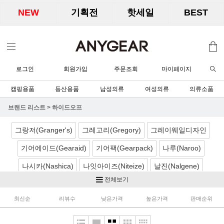
NEW
기획전
핫세일
BEST
로그인
회원가입
주문조회
마이페이지
캠핑용품
등산용품
남성의류
여성의류
의류소품
브랜드 리스트
>
하이드오프
그랑저(Granger's)
그레고리(Gregory)
그레이웨일디자인
기어에이드(Gearaid)
기어팩(Gearpack)
나루(Naroo)
나시카(Nashica)
나잇아이즈(Niteize)
날진(Nalgene)
전체보기
네이처하이크(Naturehike)
노르딕캠프(Nordicamp)
최신순
리뷰수
낮은가격
높은가격
판매순위
니모(Nemo)
노박스(Nobox)
닉왁스(Nikwax)
달빛아래공작소
더캠퍼(TheCamper)
디얼스(TheEarth)