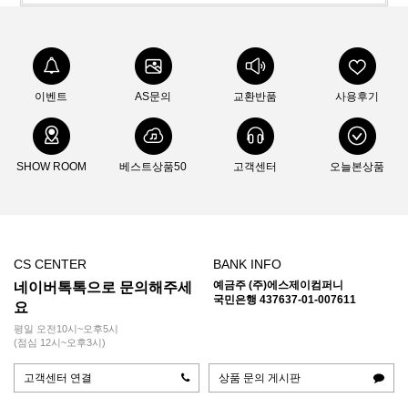
이벤트
AS문의
교환반품
사용후기
SHOW ROOM
베스트상품50
고객센터
오늘본상품
CS CENTER
BANK INFO
예금주 (주)에스제이컴퍼니
네이버톡톡으로 문의해주세
국민은행 437637-01-007611
요
평일 오전10시~오후5시
(점심 12시~오후3시)
고객센터 연결
상품 문의 게시판