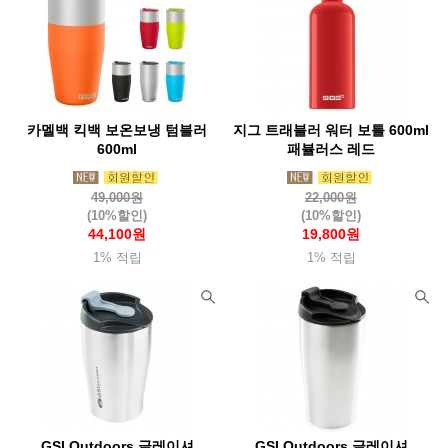
카멜백 킥백 보온보냉 텀블러
지그 트래블러 워터 보틀 600ml
600ml
패뷸러스 레드
49,000원
22,000원
(10%할인)
(10%할인)
44,100원
19,800원
1% 적립
1% 적립
GSI Outdoors 글레이셔
GSI Outdoors 글레이셔