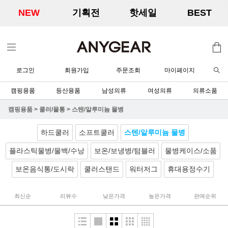
NEW
기획전
핫세일
BEST
로그인
회원가입
주문조회
마이페이지
캠핑용품
등산용품
남성의류
여성의류
의류소품
캠핑용품
>
쿨러/물통
>
스텐/알루미늄 물병
하드쿨러
소프트쿨러
스텐/알루미늄 물병
플라스틱물병/물백/수낭
보온/보냉병/텀블러
물병케이스/소품
보온음식통/도시락
쿨러스탠드
워터저그
휴대용정수기
최신순
리뷰수
낮은가격
높은가격
판매순위