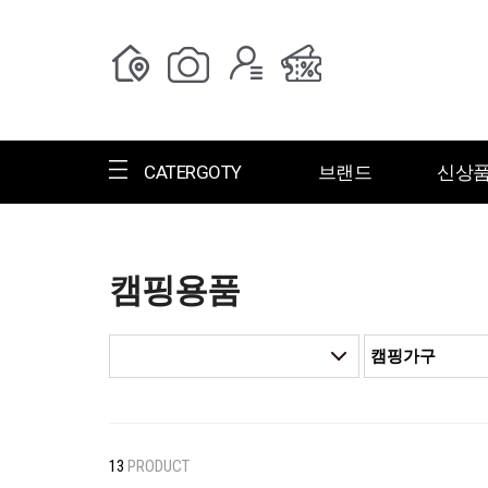
CATERGOTY
브랜드
신상
캠핑용품
전체브랜드
한글명
ㄱ
ㄴ
ㄷ
ㄹ
ㅁ
ㅂ
ㅅ
ㄱ
그랑저
그레고리
13
PRODUCT