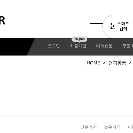
coupon
로그인
회원가입
마이쇼핑
주문
HOME
>
캠핑용품
>
기어팩
낮은가격
높은가격
이