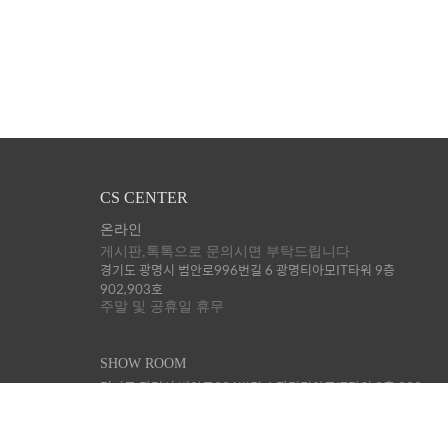
CS CENTER
온라인
게시판,톡톡으로 문의시면 부탁드립니다
경기도 광명시 범안로996번길 6 광명티아모IT타워 9층
902,903호
주말 및 공휴일 휴무
SHOW ROOM
경기도 광명시 범안로996번길 6 광명티아모IT타워 9층 903
호. (당분간 미오픈)