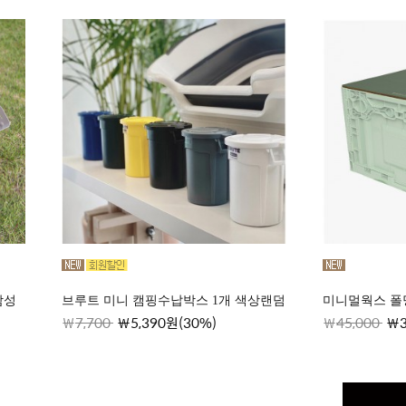
감성
브루트 미니 캠핑수납박스 1개 색상랜덤
미니멀웍스 폴
7,700
5,390원(30%)
45,000