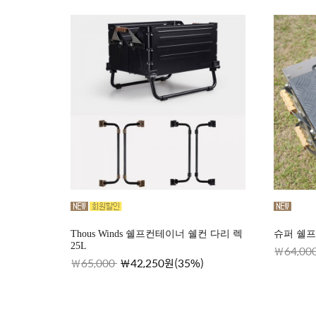
Thous Winds 쉘프컨테이너 쉘컨 다리 렉
슈퍼 쉘프
25L
64,00
65,000
42,250원(35%)