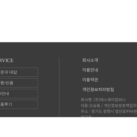
회사소개
RVICE
이용안내
문과 대답
이용약관
환/반품
개인정보처리방침
S안내
회사명 :(주)에스제이컴퍼니
상품후기
대표:오승동 / 개인정보보호책임자 
주소 : 경기도 광명시 범안로996번
902호
사업자등록번호 : 109-86-3928
통신판매 신고번호 : 2015-서울동