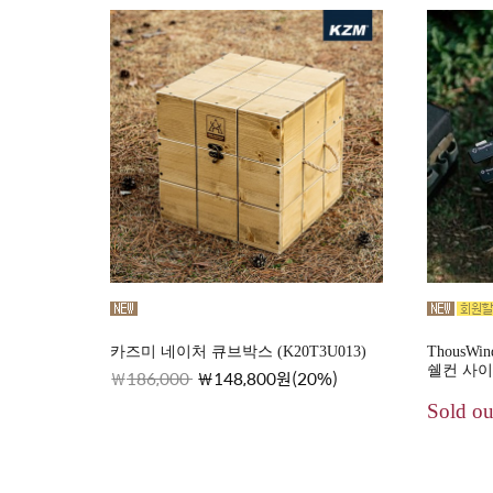
카즈미 네이처 큐브박스 (K20T3U013)
Thous
쉘컨 사이
186,000
148,800원(20%)
Sold ou