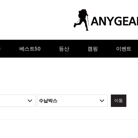
품
베스트50
등산
캠핑
이벤트
이동
ㅇ
ㅈ
ㅊ
ㅋ
ㅌ
ㅍ
ㅎ
그레이웨일디자인
기어에이드