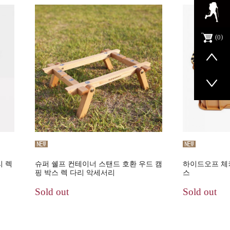
0
리 렉
슈퍼 쉘프 컨테이너 스탠드 호환 우드 캠
하이드오프 체
핑 박스 렉 다리 악세서리
스
Sold out
Sold out