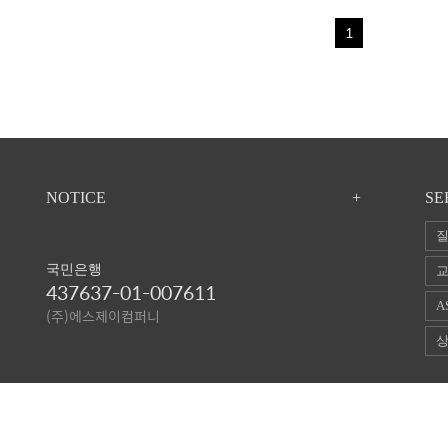
1
NOTICE
+
SE
질
국민은행
교
437637-01-007611
A
(주)에스제이컴퍼니