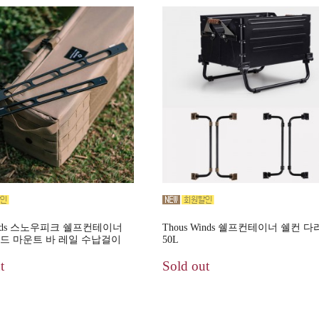
Winds 스노우피크 쉘프컨테이너
Thous Winds 쉘프컨테이너 쉘컨 다
드 마운트 바 레일 수납걸이
50L
t
Sold out