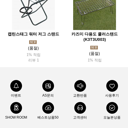
캡틴스태그 워터 저그 스탠드
카즈미 다용도 쿨러스탠드
(K3T3U003)
(품절)
(품절)
1% 적립
리뷰 1
1% 적립
이벤트
AS문의
교환반품
사용후기
SHOW ROOM
베스트상품50
고객센터
오늘본상품