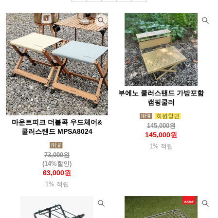
부에노 쿨러스탠드 가방포함
캠핑쿨러
마운트피크 더블콕 우드체어&
145,000원
쿨러스탠드 MPSA8024
145,000원
1% 적립
73,000원
(14%할인)
63,000원
1% 적립