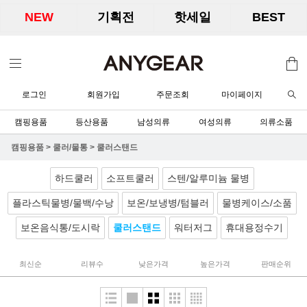
NEW
기획전
핫세일
BEST
로그인
회원가입
주문조회
마이페이지
캠핑용품
등산용품
남성의류
여성의류
의류소품
캠핑용품
>
쿨러/물통
>
쿨러스탠드
하드쿨러
소프트쿨러
스텐/알루미늄 물병
플라스틱물병/물백/수낭
보온/보냉병/텀블러
물병케이스/소품
보온음식통/도시락
쿨러스탠드
워터저그
휴대용정수기
최신순
리뷰수
낮은가격
높은가격
판매순위