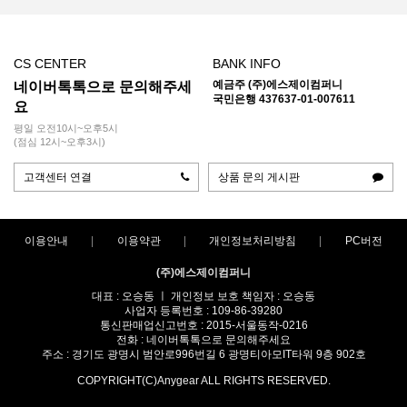
CS CENTER
BANK INFO
예금주 (주)에스제이컴퍼니
네이버톡톡으로 문의해주세
국민은행 437637-01-007611
요
평일 오전10시~오후5시
(점심 12시~오후3시)
고객센터 연결
상품 문의 게시판
이용안내
이용약관
개인정보처리방침
PC버전
(주)에스제이컴퍼니
대표 : 오승동 ㅣ 개인정보 보호 책임자 : 오승동
사업자 등록번호 : 109-86-39280
통신판매업신고번호 : 2015-서울동작-0216
전화 : 네이버톡톡으로 문의해주세요
주소 : 경기도 광명시 범안로996번길 6 광명티아모IT타워 9층 902호
COPYRIGHT(C)Anygear ALL RIGHTS RESERVED.