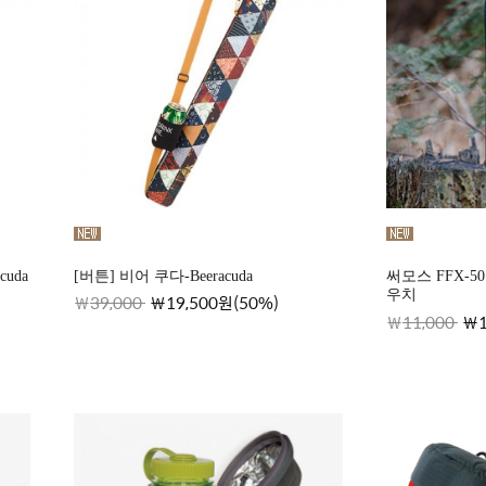
cuda
[버튼] 비어 쿠다-Beeracuda
써모스 FFX-5
우치
39,000
19,500원(50%)
11,000