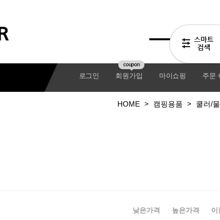
coupon
로그인
회원가입
마이쇼핑
주문
HOME
>
캠핑용품
>
쿨러/
기어팩
낮은가격
높은가격
이