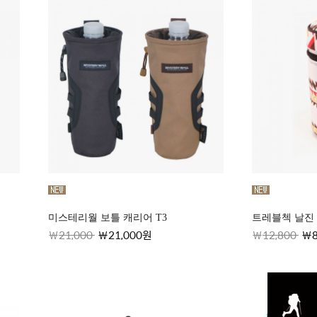
미스테리월 보틀 캐리어 T3
트레블첵 날진 
21,000
21,000원
12,800