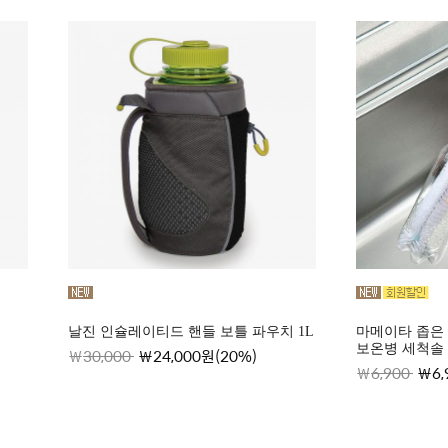
날진 인슐레이티드 핸들 보틀 파우치 1L
마메이타 좁은 물
보온병 세척솔
30,000
24,000원(20%)
6,900
6