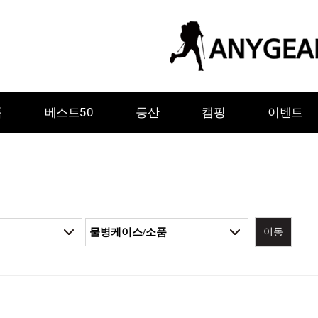
품
베스트50
등산
캠핑
이벤트
이동
ㅇ
ㅈ
ㅊ
ㅋ
ㅌ
ㅍ
ㅎ
그레이웨일디자인
기어에이드