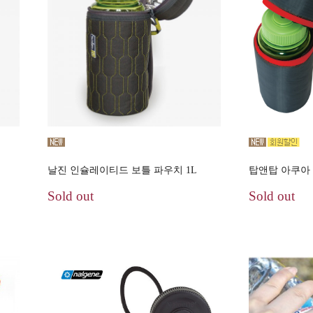
날진 인슐레이티드 보틀 파우치 1L
탑앤탑 아쿠아 
Sold out
Sold out