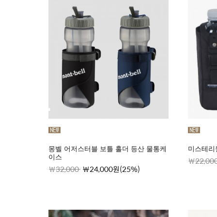
몽벨 어저스터블 보틀 홀더 등산 물통케
미스테리월
이스
22,00
32,000
24,000원(25%)