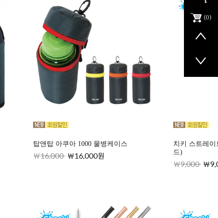
0
탑앤탑 아쿠아 1000 물병케이스
치키 스트레이트
드)
16,000
16,000원
9,000
9