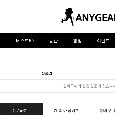
품
베스트50
등산
캠핑
이벤트
상품명
장바구니에 담긴 상품이 없습니다
ㅇ
ㅈ
ㅊ
ㅋ
ㅌ
ㅍ
ㅎ
그레이웨일디자인
기어에이드
주문하기
계속 쇼핑하기
장바구니