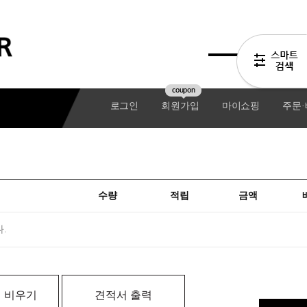
coupon
로그인
회원가입
마이쇼핑
주문
수량
적립
금액
.
기어팩
 비우기
견적서 출력