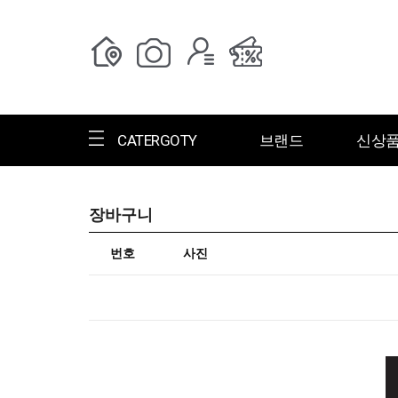
CATERGOTY
브랜드
신상
장바구니
번호
사진
전체브랜드
한글명
ㄱ
ㄴ
ㄷ
ㄹ
ㅁ
ㅂ
ㅅ
ㄱ
그랑저
그레고리