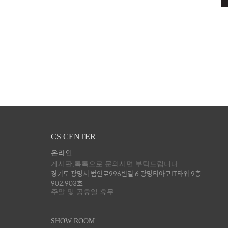
CS CENTER
온라인
게시판,톡톡으로 문의시면 부탁드립니다
경기도 광명시 범안로996번길 6 광명티아모IT타워 9층
902,903호
주말 및 공휴일 휴무
SHOW ROOM