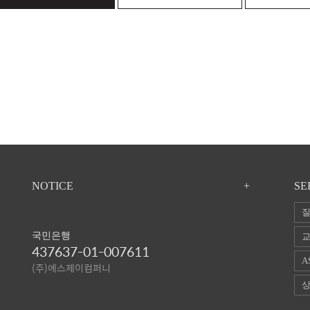
NOTICE
+
SE
질
국민은행
교
437637-01-007611
A
(주)에스제이컴퍼니