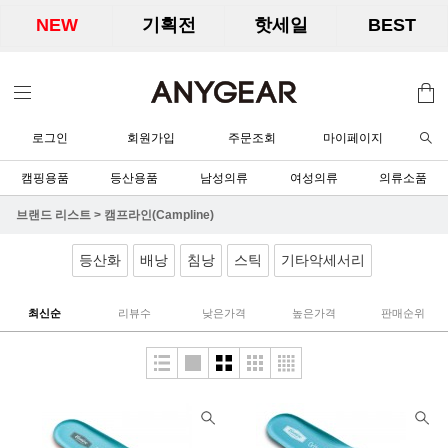
NEW
기획전
핫세일
BEST
로그인
회원가입
주문조회
마이페이지
캠핑용품
등산용품
남성의류
여성의류
의류소품
브랜드 리스트
>
캠프라인(Campline)
등산화
배낭
침낭
스틱
기타악세서리
최신순
리뷰수
낮은가격
높은가격
판매순위