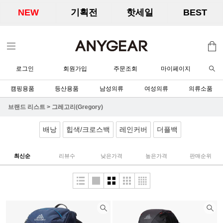
NEW
기획전
핫세일
BEST
로그인
회원가입
주문조회
마이페이지
캠핑용품
등산용품
남성의류
여성의류
의류소품
브랜드 리스트
>
그레고리(Gregory)
배낭
힙색/크로스백
레인커버
더플백
최신순
리뷰수
낮은가격
높은가격
판매순위