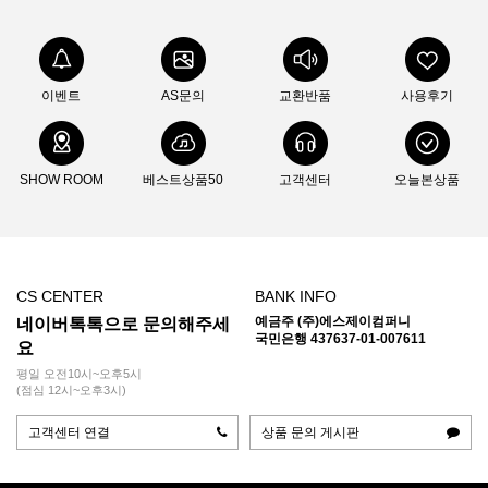
이벤트
AS문의
교환반품
사용후기
SHOW ROOM
베스트상품50
고객센터
오늘본상품
CS CENTER
BANK INFO
예금주 (주)에스제이컴퍼니
네이버톡톡으로 문의해주세
국민은행 437637-01-007611
요
평일 오전10시~오후5시
(점심 12시~오후3시)
고객센터 연결
상품 문의 게시판