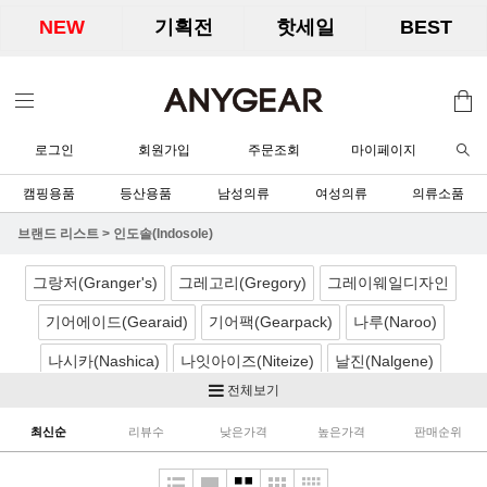
NEW
기획전
핫세일
BEST
로그인
회원가입
주문조회
마이페이지
캠핑용품
등산용품
남성의류
여성의류
의류소품
브랜드 리스트
>
인도솔(Indosole)
그랑저(Granger's)
그레고리(Gregory)
그레이웨일디자인
기어에이드(Gearaid)
기어팩(Gearpack)
나루(Naroo)
나시카(Nashica)
나잇아이즈(Niteize)
날진(Nalgene)
전체보기
네이처하이크(Naturehike)
노르딕캠프(Nordicamp)
최신순
리뷰수
낮은가격
높은가격
판매순위
니모(Nemo)
노박스(Nobox)
닉왁스(Nikwax)
달빛아래공작소
더캠퍼(TheCamper)
디얼스(TheEarth)