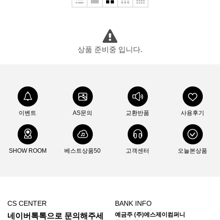
두베리(Dubery)
라스포르티바
라이트마이파이어
라이트삭(Wrightsock)
랩(Rab)
레키(Leki)
루베르
루시올(Luciole)
루세코(Luceco)
상품 준비중 입니다.
뢰클(Roeckl)
마메이타
마운트리버(Mountriver)
마운트피크
마운틴스미스(MountainS)
마티니(Mattini)
매트릭스(Matrix)
맥데이비드(Mcdavid)
메카닉스웨어(Mechanix)
이벤트
AS문의
교환반품
사용후기
멜리띠(Melliti)
모라나이프(Morakniv)
모슈(Mosh)
몬스터라이트
몬테라(Monterra)
몬츄라(Montura)
몽벨
SHOW ROOM
베스트상품50
고객센터
오늘본상품
미니멀웍스(Mnmalworks)
미스테리월(Mysterywall)
반고(Vango)
버튼(Burton)
베롱코
배핀(Baffin)
베어본즈(Barebones)
벤퀘스트(Vanquest)
벨락(BellRock)
CS CENTER
BANK INFO
벨토(Vellto)
보커(Boker)
본플래그(Bonflag)
부쉬크래프트
예금주 (주)에스제이컴퍼니
네이버톡톡으로 문의해주세